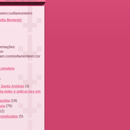
om/ccsofiamonteiro
ofia Monteiro
ormações:
om
ram.com/sofiamonteiro.cor
 completo
s
- Santo António
(3)
ta polar e aplicações em
anhia
(19)
ura
(76)
12)
onalizados
(5)