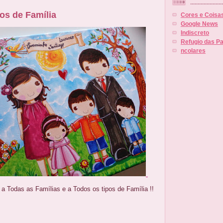
......................
os de Família
Cores e Coisa
Google News
Indiscreto
Refugio das Pa
ncolares
 a Todas as Famílias e a Todos os tipos de Família !!