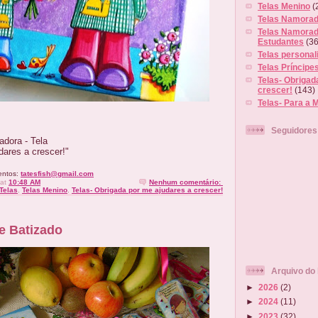
Telas Menino
(
Telas Namorad
Telas Namorad
Estudantes
(36
Telas personal
Telas Príncipe
Telas- Obrigad
crescer!
(143)
Telas- Para a 
Seguidores
adora - Tela
dares a crescer!"
entos:
tatesfish@gmail.com
at
10:48 AM
Nenhum comentário:
Telas
,
Telas Menino
,
Telas- Obrigada por me ajudares a crescer!
e Batizado
Arquivo do 
►
2026
(2)
►
2024
(11)
►
2023
(32)