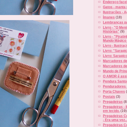
Endereço face
Gatos - manta 
Ilustrações - 
Ímanes
(18)
Lembranças pa
Livro - "O Men
Histórias"
(9)
Livro - "Piratin
Mundo Mágico
Livro - Ilustra
Livro: "Sarapi
Livro: Sarapic
Marcadores de 
Marcadores d
Mundo de Prin
O AMOR é ass
Pendura Santo
Penduradores 
Porta Chaves
Postais
(3)
Pregadeiras
(8
Pregadeiras - 
em tecido.
(19)
Pregadeiras C
- Era uma vez..
Pregadeiras C