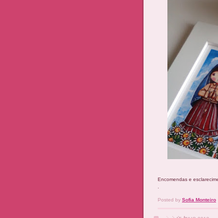
Encomendas e esclarecim
.
Posted by
Sofia Monteiro