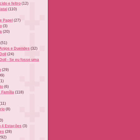
ido e feltro
(12)
atal
(110)
de Papel
(27)
o
(3)
a
(20)
(51)
 Anjos e Duendes
(32)
Doll
(24)
Doll - Se eu fosse uma
o
(29)
99)
(1)
to
(6)
 Família
(118)
(11)
rio
(8)
0)
o 4 Estações
(3)
tes
(28)
292)