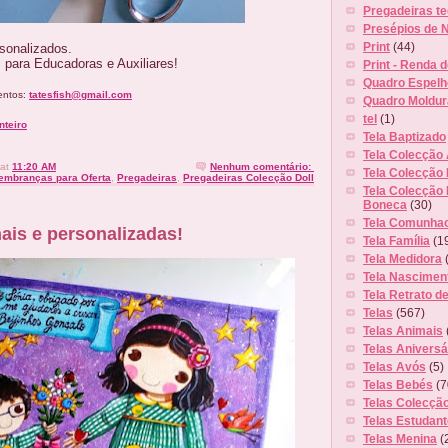
Pregadeiras tec
Presépios de N
Print
(44)
rsonalizados.
para Educadoras e Auxiliares!
Print - Renda 
Quadro Espelh
entos:
tatesfish@gmail.com
Quadro Moldur
tel
(1)
nteiro
Tela Baptizado
Tela Colecção
at
11:20 AM
Nenhum comentário:
Tela Colecção 
embranças para Oferta
,
Pregadeiras
,
Pregadeiras Colecção Doll
Tela Colecção 
Boneca
(30)
Tela Comunha
ais e personalizadas!
Tela Família
(1
Tela Medidora
Tela Nascimen
Tela Retrato de
Telas
(567)
Telas Animais
Telas Aniversá
Telas Avós
(5)
Telas Bebés
(7
Telas Colecçã
Telas Estudan
Telas Menina
(