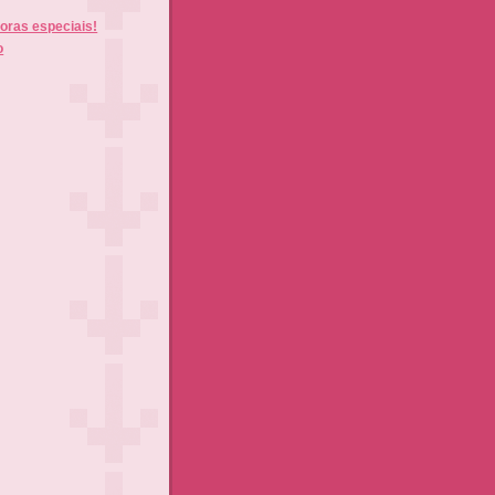
oras especiais!
o
)