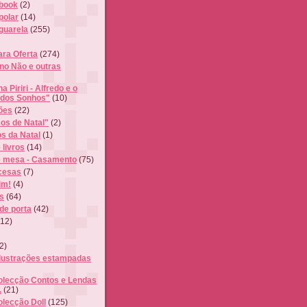
book
(2)
polar
(14)
Aguarela
(255)
ra Oferta
(274)
ino Não e outras
ha Piriri - Alfredo e o
 dos Sonhos"
(10)
ções
(22)
cos de Natal"
(2)
os da Natal
(1)
livros
(14)
e mesa - Casamento
(75)
cesas
(7)
im!
(4)
s
(64)
de porta
(42)
(12)
2)
Ilustrações estampadas
olecção Contos e Lendas
.
(21)
olecção Doll
(125)