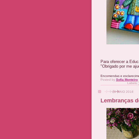
Para oferecer a Educ
"Obrigado por me aju
Encomendas e esclarecim
Posted by
Sofia Monteiro
Labels:
24 MAIO 2018
Lembranças d