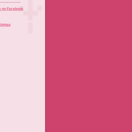
.......................
s no Facebook
tinhas