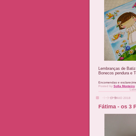
Lembranças de Bati
Bonecos pendura e Te
Encomendas e esclarecim
Posted by
Sofia Monteiro
Lab
17 MAIO 2018
Fátima - os 3 