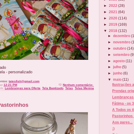
►
2022
(28)
►
2021
(64)
►
2020
(114)
►
2019
(169)
▼
2018
(132)
►
dezembro
(
►
novembro
(
►
outubro
(14)
►
setembro
(9
►
agosto
(11)
►
julho
(5)
zado
la - personalizado
►
junho
(6)
▼
maio
(11)
entos:
tatesfish@gmail.com
Ilustrações 
at
12:21 PM
Nenhum comentário:
els:
Lembranças para Oferta
,
Tela Baptizado
,
Telas
,
Telas Menina
Prendas orig
Lembranças 
Fátima - os 
Pastorinhos
A Todos os t
Pastorinhos
Aos pares...
:)