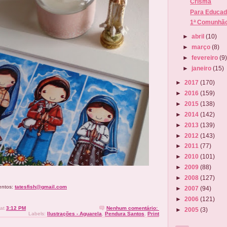
Crisma
Para Educad
1ª Comunhã
►
abril
(10)
►
março
(8)
►
fevereiro
(9
►
janeiro
(15)
►
2017
(170)
►
2016
(159)
►
2015
(138)
►
2014
(142)
►
2013
(139)
►
2012
(143)
►
2011
(77)
►
2010
(101)
►
2009
(88)
►
2008
(127)
entos:
tatesfish@gmail.com
►
2007
(94)
►
2006
(121)
at
3:12 PM
Nenhum comentário:
►
2005
(3)
Labels:
Ilustrações - Aguarela
,
Pendura Santos
,
Print