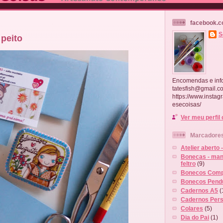
facebook.c
S
 peito
Encomendas e inf
tatesfish@gmail.c
https://www.instag
esecoisas/
Ver meu perfil
Marcadore
Atelier aberto 
Bonecas - man
feltro
(9)
Bonecos Comp
Bonecos Pend
Cadernos A5
(
Cadernos Pers
Colares
(5)
Dia do Pai
(1)