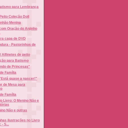
Batismo para Lembrança
 Peito Coleção Doll
unhão Menina
 com Oração do Anjinho
a
ara capa de DVD
dura - Pastorinhos de
 Alfinetes de peito
ração para Batismo
ndo de Princesas"
 de Família
 "Está quase a nascer!"
or de Mesa para
to
 de Família
do Livro: O Menino Não e
tórias
ino Não e outras
as ilustrações no Livro
- S...