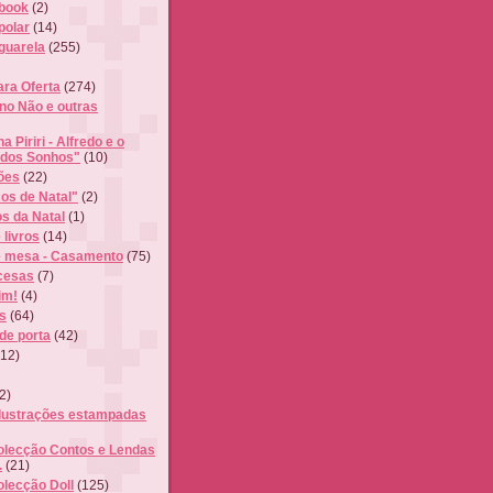
book
(2)
polar
(14)
Aguarela
(255)
ra Oferta
(274)
ino Não e outras
ha Piriri - Alfredo e o
 dos Sonhos"
(10)
ções
(22)
cos de Natal"
(2)
os da Natal
(1)
livros
(14)
e mesa - Casamento
(75)
cesas
(7)
im!
(4)
s
(64)
de porta
(42)
(12)
2)
Ilustrações estampadas
olecção Contos e Lendas
.
(21)
olecção Doll
(125)