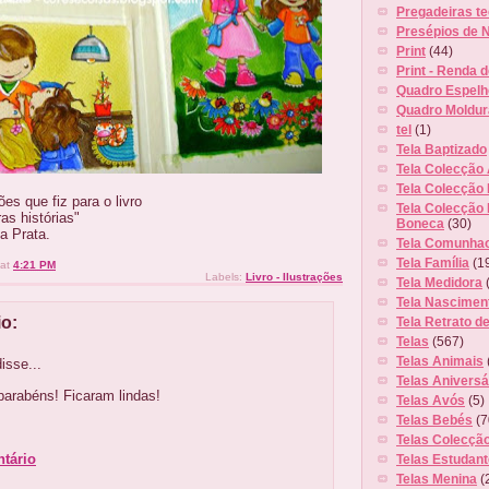
Pregadeiras tec
Presépios de N
Print
(44)
Print - Renda 
Quadro Espelh
Quadro Moldur
tel
(1)
Tela Baptizado
Tela Colecção
Tela Colecção 
es que fiz para o livro
Tela Colecção 
as histórias"
Boneca
(30)
a Prata.
Tela Comunha
Tela Família
(1
at
4:21 PM
Labels:
Livro - Ilustrações
Tela Medidora
Tela Nascimen
o:
Tela Retrato de
Telas
(567)
Telas Animais
isse...
Telas Aniversá
arabéns! Ficaram lindas!
Telas Avós
(5)
Telas Bebés
(7
Telas Colecçã
tário
Telas Estudan
Telas Menina
(