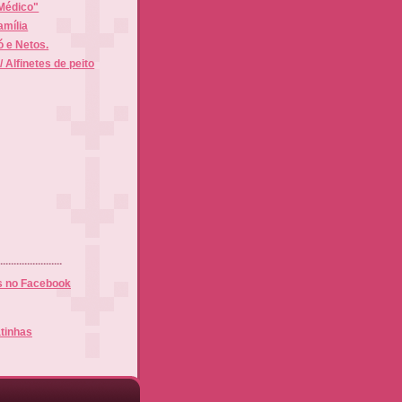
 Médico"
amília
 e Netos.
 Alfinetes de peito
.......................
s no Facebook
tinhas