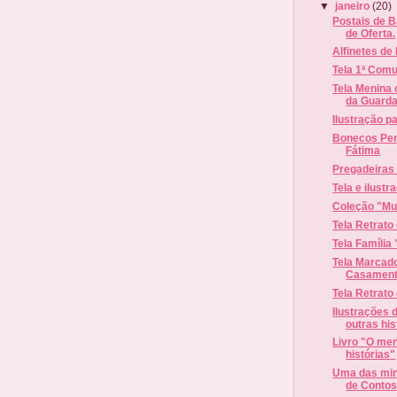
▼
janeiro
(20)
Postais de 
de Oferta.
Alfinetes de
Tela 1ª Com
Tela Menina
da Guard
Ilustração p
Bonecos Pen
Fátima
Pregadeiras /
Tela e ilust
Coleção "Mu
Tela Retrato
Tela Família
Tela Marcad
Casamen
Tela Retrato
Ilustrações 
outras his
Livro "O men
histórias"
Uma das minh
de Contos: 