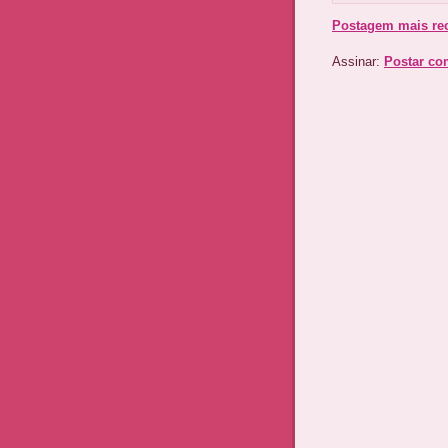
Postagem mais re
Assinar:
Postar co