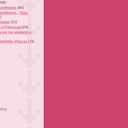
206)
os/Noivos
(90)
os/Noivos - Telas
)
izadas
(21)
s e Princesas
(24)
a por me ajudares a
Madrinha- Páscoa
(15)
blog