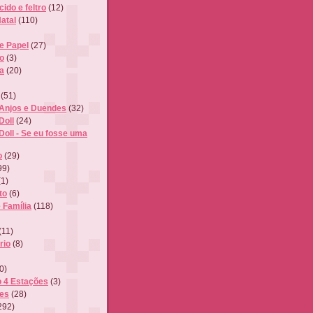
ido e feltro
(12)
atal
(110)
de Papel
(27)
o
(3)
a
(20)
(51)
 Anjos e Duendes
(32)
Doll
(24)
Doll - Se eu fosse uma
o
(29)
99)
(1)
to
(6)
 Família
(118)
(11)
rio
(8)
0)
o 4 Estações
(3)
tes
(28)
292)