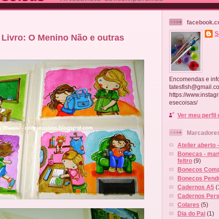
facebook.c
S
 Livro: O Menino Não e outras
Encomendas e inf
tatesfish@gmail.c
https://www.instag
esecoisas/
Ver meu perfil
Marcadore
Atelier aberto 
Bonecas - man
feltro
(9)
Bonecos Comp
Bonecos Pend
Cadernos A5
(
Cadernos Pers
Colares
(5)
Dia do Pai
(1)