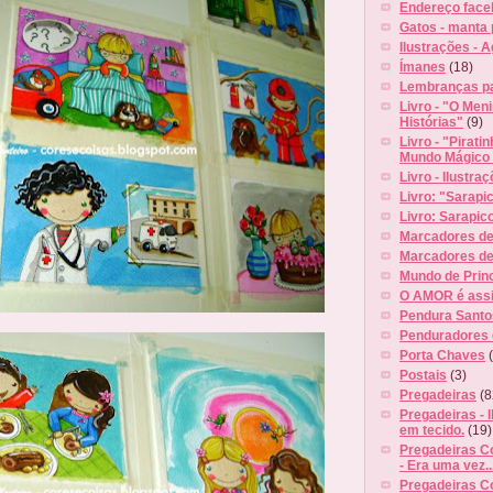
Endereço face
Gatos - manta 
Ilustrações - 
Ímanes
(18)
Lembranças pa
Livro - "O Men
Histórias"
(9)
Livro - "Piratin
Mundo Mágico
Livro - Ilustra
Livro: "Sarapi
Livro: Sarapic
Marcadores de 
Marcadores d
Mundo de Prin
O AMOR é ass
Pendura Santo
Penduradores 
Porta Chaves
Postais
(3)
Pregadeiras
(8
Pregadeiras - 
em tecido.
(19)
Pregadeiras C
- Era uma vez..
Pregadeiras C