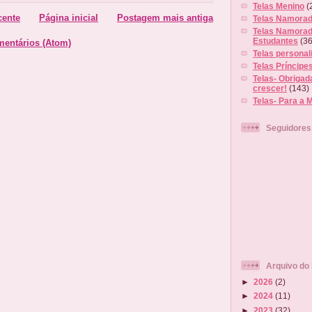
Telas Menino
(
cente
Página inicial
Postagem mais antiga
Telas Namorad
Telas Namorad
Estudantes
(36
mentários (Atom)
Telas personal
Telas Príncipe
Telas- Obrigad
crescer!
(143)
Telas- Para a 
Seguidores
Arquivo do 
►
2026
(2)
►
2024
(11)
►
2023
(32)