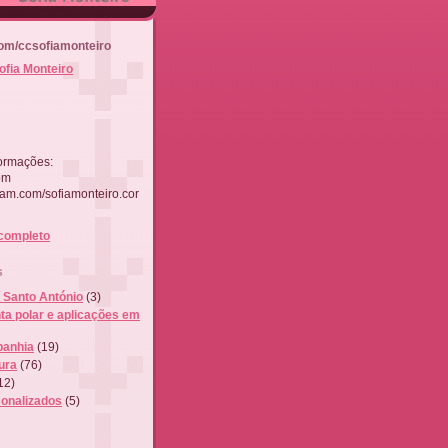
om/ccsofiamonteiro
ofia Monteiro
ormações:
om
ram.com/sofiamonteiro.cor
 completo
s
- Santo António
(3)
ta polar e aplicações em
anhia
(19)
ura
(76)
12)
onalizados
(5)