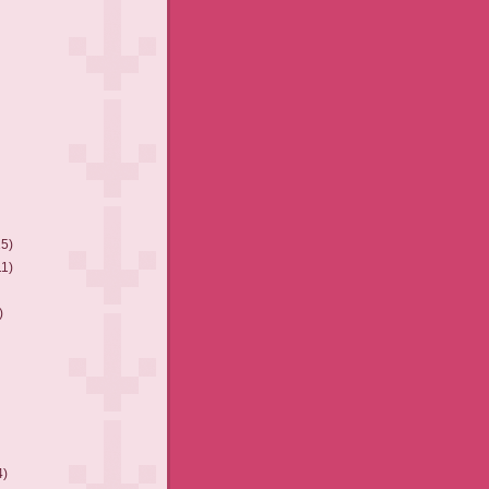
15)
11)
)
4)