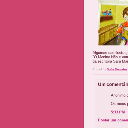
Algumas das ilustraçõ
"O Menino Não e outr
da escritora Sara Mai
.
Posted by
Sofia Monteiro
Um comentári
Anônimo d
Os meus p
5:33 PM
Postar um comen